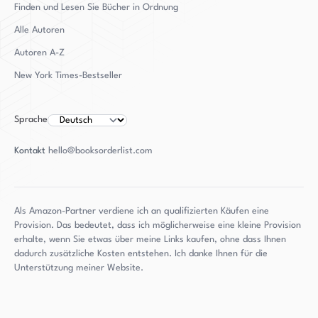
wahres Verbrechen basiert, weckt Amys Roman
Finden und Lesen Sie Bücher in Ordnung
die Atmosphäre und Emotionen um berüchtigte
Alle Autoren
Fälle, die einen nachhaltigen Eindruck auf das
Autoren
A-Z
kollektive Bewusstsein hinterlassen. Amy geht
New York Times-Bestseller
mit ihren Figuren und ihren Schwächen
empathisch um und schreibt sie als glaubwürdig
und menschlich, wodurch Leser eine andere
Sprache
Perspektive auf ein gut erforschtes Thema
Kontakt
hello@booksorderlist.com
erhalten. Sie hofft, dass "One More Lie" Lesern
eine fesselnde Erfahrung bietet, so wie "The
Innocent Wife".
Als Amazon-Partner verdiene ich an qualifizierten Käufen eine
Provision. Das bedeutet, dass ich möglicherweise eine kleine Provision
erhalte, wenn Sie etwas über meine Links kaufen, ohne dass Ihnen
dadurch zusätzliche Kosten entstehen. Ich danke Ihnen für die
Unterstützung meiner Website.