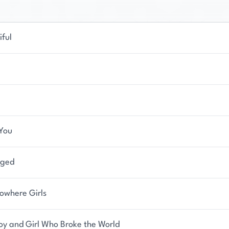
n und Unterstützung ihrer Tochter bei ihren Studien.
austierhund in western North Carolina.
iful
You
ged
owhere Girls
oy and Girl Who Broke the World