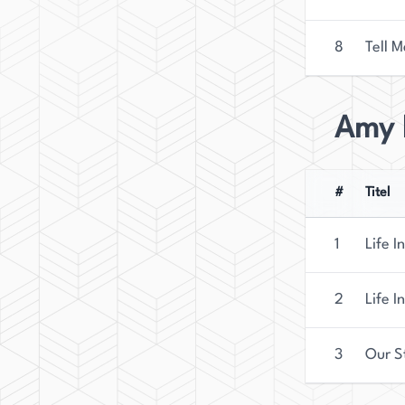
8
Tell 
Amy 
#
Titel
1
Life I
2
Life I
3
Our S