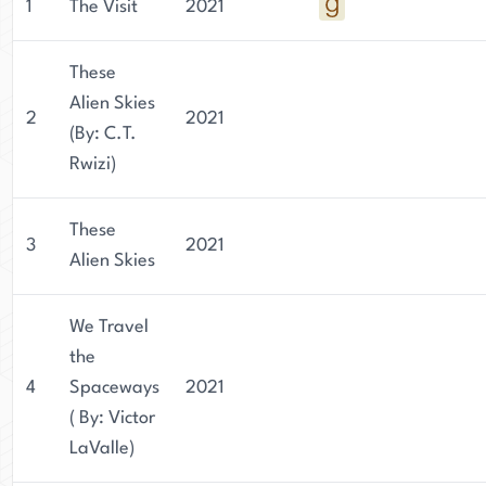
1
The Visit
2021
These
Alien Skies
2
2021
(By: C.T.
Rwizi)
These
3
2021
Alien Skies
We Travel
the
4
Spaceways
2021
( By: Victor
LaValle)