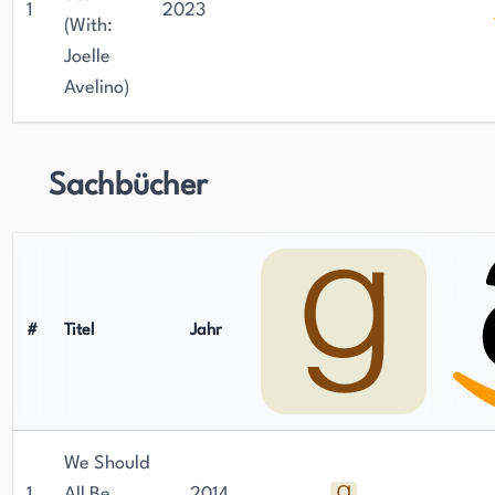
1
2023
(With:
Joelle
Avelino)
Sachbücher
#
Titel
Jahr
We Should
1
All Be
2014