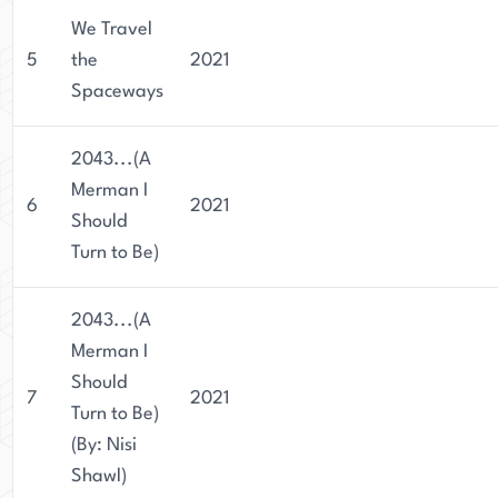
We Travel
5
the
2021
Spaceways
2043...(A
Merman I
6
2021
Should
Turn to Be)
2043...(A
Merman I
Should
7
2021
Turn to Be)
(By: Nisi
Shawl)