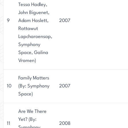
Tessa Hadley,
John Biguenet,
9
Adam Haslett,
2007
Rattawut
Lapcharoensap,
Symphony
Space, Galina
Vromen)
Family Matters
10
(By: Symphony
2007
Space)
Are We There
Yet? (By:
11
2008
Symphony