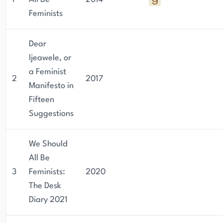
Feminists
Dear
Ijeawele, or
a Feminist
2
2017
Manifesto in
Fifteen
Suggestions
We Should
All Be
3
Feminists:
2020
The Desk
Diary 2021